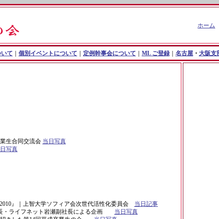
ホーム
ついて
｜
個別イベントについて
｜
定例幹事会について
｜
ML
ご登録
｜
名古屋
・
大阪支
卒業生合同交流会
当日写真
日写真
 2010
』｜上智大学ソフィア会次世代活性化委員会
当日記事
社長・ライフネット岩瀬副社長による企画
当日写真