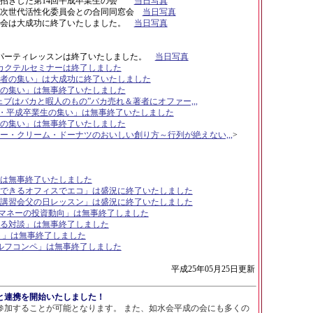
招きした第
14
回平成卒業生の会
当日写真
会次世代活性化委員会との合同同窓会
当日写真
の会は大成功に終了いたしました。
当日写真
パーティレッスンは終了いたしました。
当日写真
クテルセミナーは終了しました
者の集い」は大成功に終了いたしました
の集い」は無事終了いたしました
ェブはバカと暇人のもの”バカ売れ＆著者にオファー,,,
・平成卒業生の集い」は無事終了いたしました
の集い」は無事終了いたしました
ー・クリーム・ドーナツのおいしい創り方～行列が絶えない,,,
>
は無事終了いたしました
できるオフィスでエコ」は盛況に終了いたしました
講習会父の日レッスン」は盛況に終了いたしました
マネーの投資動向」は無事終了しました
る対談」は無事終了しました
ト」は無事終了しました
ルフコンペ」は無事終了しました
平成
25
年
05
月
25
日更新
と連携を開始いたしました！
参加することが可能となります。 また、如水会平成の会にも多くの