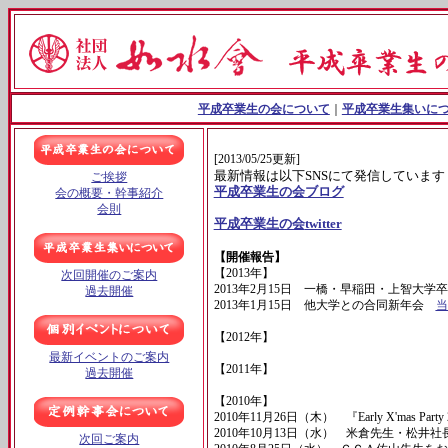
平成卒業生の会について
｜
平成卒業生集いに
[2013/05/25
更新
]
最新情報は以下SNSにて発信しています
ご挨拶
平成卒業生の会ブログ
会の概要・幹事紹介
会則
平成卒業生の会
twitter
【開催報告】
【
2013
年】
次回開催のご案内
2013
年
2
月
15
日 一橋・早稲田・上智大学
過去開催
2013
年
1
月
15
日 他大学との合同新年会
当
【
2012
年】
最新イベントのご案内
【
2011
年】
過去開催
【
2010
年】
2010
年
11
月
26
日（木） 『
Early
X'mas
Party
2010
年
10
月
13
日（水） 米倉先生・松井
次回ご案内