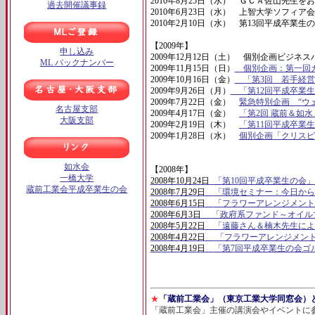
2010
年
8
月
25
日（水） ＧＣＡ佐山先生をお
過去開催議事録
2010
年
6
月
23
日（水） 上智大学ソフィア
2010
年
2
月
10
日（水） 第
13
回平成卒業生
【
2009
年】
申し込み
2009
年
12
月
12
日（土） 個別企画ビジネス
ML
バックナンバー
2009
年
11
月
15
日（日）
個別企画：第一回カ
2009
年
10
月
16
日（金）
「第3
回 若手経営
2009
年
9
月
26
日（月）
「第12
回平成卒業生
2009
年
7
月
22
日（金）
緊急特別企画 “ウ
名古屋支部
2009
年
4
月
17
日（金）
「第2
回
蔵前＆如水
大阪支部
2009
年
2
月
19
日（木）
「第11
回平成卒業生
2009
年
1
月
28
日（水）
個別企画「クリスピ
如水会
【
2008
年】
一橋大学
2008
年10
月24
日
「
第10
回平成卒業生の会
」
蔵前工業会平成卒業生の会
2008
年7
月29
日
「環境セミナー：今日から
2008
年6
月15
日
「フラワーアレンジメント
2008
年6
月3
日
「政府系ファンド～オイル
2008
年5
月22
日
「遠藤さん＆楠木先生によ
2008
年4
月22
日
「フラ
ワーアレンジメン
2008
年4
月19
日
「第7
回平成卒業生の会ゴ
★
「蔵前工業会」（東京工業大学同窓会）
「蔵前工業会」主催の講演会やイベントに