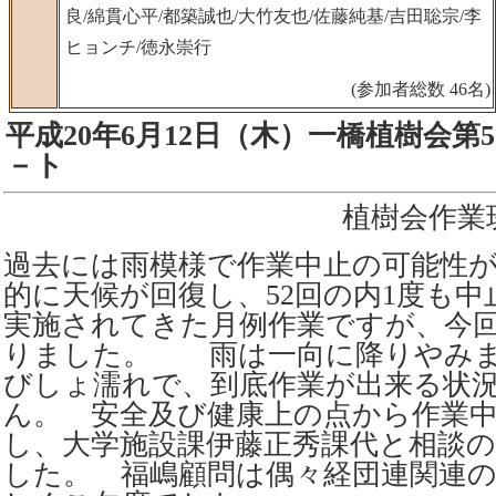
良/綿貫心平/都築誠也/大竹友也/佐藤純基/吉田聡宗/李
ヒョンチ/徳永崇行
(参加者総数 46名)
平成20年6月12日（木）一橋植樹会第
－ト
植樹会作業班
過去には雨模様で作業中止の可能性
的に天候が回復し、52回の内1度も
実施されてきた月例作業ですが、今
りました。 雨は一向に降りやみま
びしょ濡れで、到底作業が出来る状
ん。 安全及び健康上の点から作業
し、大学施設課伊藤正秀課代と相談
した。 福嶋顧問は偶々経団連関連