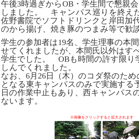
午後3時過ぎからOB・学生間で懇親
しました。 キャンパス巡りを終えた
佐野書院でソフトドリンクと岸田加
のから揚げ、焼き豚のつまみ等で歓
学生の参加者は19名、学生理事の本
せてくれましたが、本間氏以外はす
学生でした。 OBも時間の許す限り
しんでくれました。
なお、6月26日（木）のコダ祭のた
となる東キャンパスのみで実施する
日の作業中止もあり、西キャンパス
ないます。
※画像をクリックすると拡大されます