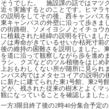
そうでした。 施設課の話ではマツ
近々実施するとのことです。ヒマラ
の説明をしてその後、西キャンパス
東キャンパスの外壁に沿って歩きま
の街路樹、ソメイヨシノとイチョウが
に植栽された経緯の説明を行いまし
ノは寿命がきているせいか枯死寸前
後の維持の困難さを説明しました。
を道に沿って観察しながら歩を進め
ラシ、クズなどのツル植物をはじめ
上おもわしくない所が随所に見られ
ンパス内ではメタセコイアの説明の
に新たに建てられた東1号館、東2号
どが、残された従来の樹木とよくマ
観になっていることを確認しました
一方3限目終了後の2時40分集合予定