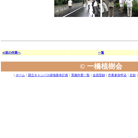
≪前の作業へ
一覧
© 一橋植樹会
｜
ホーム
｜
国立キャンパス緑地基本計画
｜
実施作業一覧
｜
会員登録
｜
作業参加申込
｜
定款