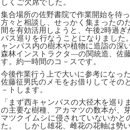
しくご欠席でした。
集合場所の佐野書院で作業開始を待って
方々と相談し、せっかく集まったの
間を有効活用しようと、午後2時過ぎ
パス巡りを行なうことになりまし
ャンパス内の樹木や植物に造詣の深
森林インストラクタ―の関統造、佐
す。約一時間のコ－スです。
今後作業行う上で大いに参考になっ
佐藤征男氏のメモをお借りしてその
－トします。
「まず西キャンパスの大径木を巡り
の主要な樹種、アカマツの数本が、
マツクイムシに侵されていないかと
た。 しかし雄花、雌花の花軸は勢