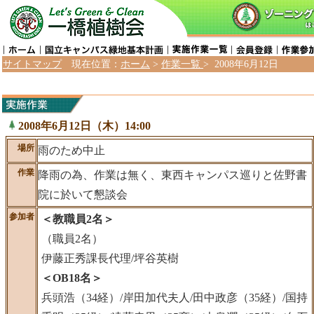
サイトマップ
現在位置：
ホーム
>
作業一覧
> 2008年6月12日
2008年6月12日（木）14:00
場所
雨のため中止
作業
降雨の為、作業は無く、東西キャンパス巡りと佐野書
院に於いて懇談会
参加者
＜教職員2名＞
（職員2名）
伊藤正秀課長代理/坪谷英樹
＜OB18名＞
兵頭浩（34経）/岸田加代夫人/田中政彦（35経）/国持